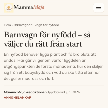
Hoppa till innehåll
Mamma
Maja
Hem
›
Barnvagnar
› Vagn för nyfödd
Barnvagn för nyfödd – så
väljer du rätt från start
En nyfödd behöver ligga plant och få bra plats att
andas. Här går vi igenom varför liggdelen är
utgångspunkten de första månaderna, hur den skiljer
sig från ett babyskydd och vad du ska titta efter när
det gäller madrass och luft.
MammaMaja-redaktionen
Uppdaterad juni 2026
ANNONSLÄNKAR