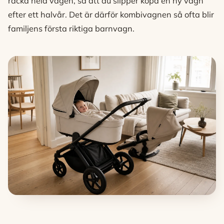
räcka hela vägen, så att du slipper köpa en ny vagn
efter ett halvår. Det är därför kombivagnen så ofta blir
familjens första riktiga barnvagn.