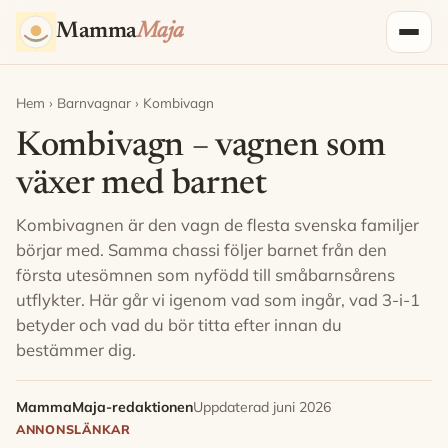
Hoppa till innehåll
Mamma
Maja
Hem
›
Barnvagnar
› Kombivagn
Kombivagn – vagnen som
växer med barnet
Kombivagnen är den vagn de flesta svenska familjer
börjar med. Samma chassi följer barnet från den
första utesömnen som nyfödd till småbarnsårens
utflykter. Här går vi igenom vad som ingår, vad 3-i-1
betyder och vad du bör titta efter innan du
bestämmer dig.
MammaMaja-redaktionen
Uppdaterad juni 2026
ANNONSLÄNKAR