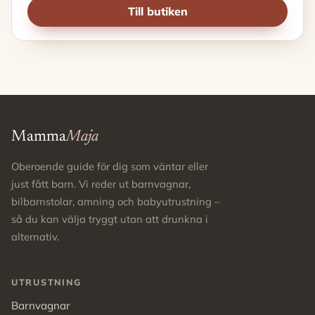
Till butiken
Mamma
Maja
Oberoende guide för dig som väntar eller
just fått barn. Vi reder ut barnvagnar,
bilbarnstolar, amning och babyutrustning –
så du kan välja tryggt utan att drunkna i
alternativ.
UTRUSTNING
Barnvagnar