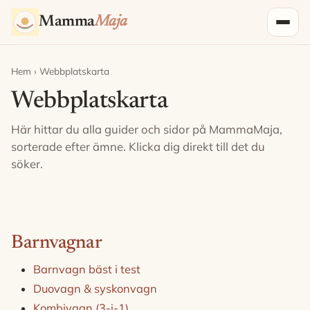
Hoppa till innehåll
Mamma
Maja
Hem
› Webbplatskarta
Webbplatskarta
Här hittar du alla guider och sidor på MammaMaja,
sorterade efter ämne. Klicka dig direkt till det du
söker.
Barnvagnar
Barnvagn bäst i test
Duovagn & syskonvagn
Kombivagn (3-i-1)