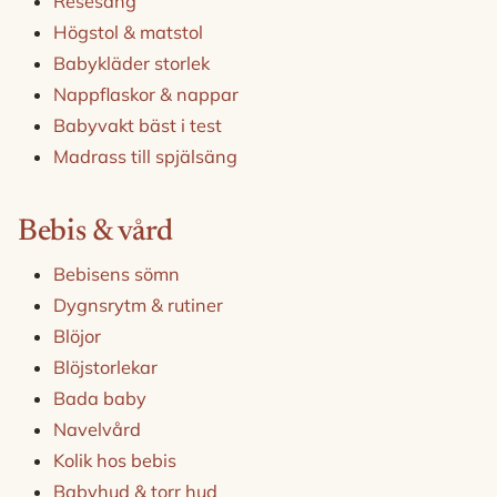
Resesäng
Högstol & matstol
Babykläder storlek
Nappflaskor & nappar
Babyvakt bäst i test
Madrass till spjälsäng
Bebis & vård
Bebisens sömn
Dygnsrytm & rutiner
Blöjor
Blöjstorlekar
Bada baby
Navelvård
Kolik hos bebis
Babyhud & torr hud