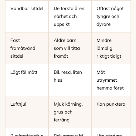
Vändbar sittdel
De första åren,
Oftast något
närhet och
tyngre och
uppsikt
dyrare
Fast
Äldre barn
Mindre
framåtvänd
som vill titta
lämplig
sittdel
framåt
riktigt tidigt
Lågt fällmått
Bil, resa, liten
Mät
hiss
utrymmet
hemma först
Lufthjul
Mjuk körning,
Kan punktera
grus och
terräng
Punkteringsfria
Bekymmersfri
Lite hårdare