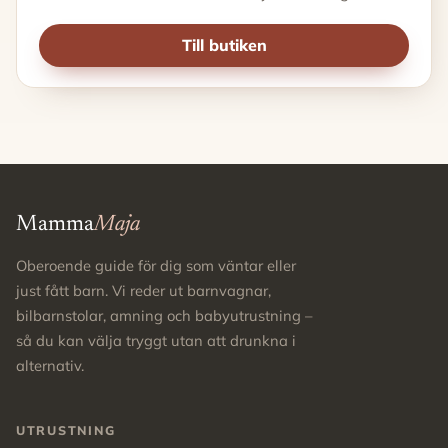
Till butiken
Mamma
Maja
Oberoende guide för dig som väntar eller
just fått barn. Vi reder ut barnvagnar,
bilbarnstolar, amning och babyutrustning –
så du kan välja tryggt utan att drunkna i
alternativ.
UTRUSTNING