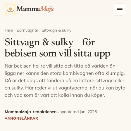
Hoppa till innehåll
Mamma
Maja
Hem
›
Barnvagnar
› Sittvagn & sulky
Sittvagn & sulky – för
bebisen som vill sitta upp
När bebisen hellre vill sitta och titta på världen än
ligga ner känns den stora kombivagnen ofta klumpig.
Då är det dags att fundera på en lättare sittvagn eller
en sulky. Här reder vi ut vagntyperna, när du kan byta
och vad som är värt att kolla innan du köper.
MammaMaja-redaktionen
Uppdaterad juni 2026
ANNONSLÄNKAR