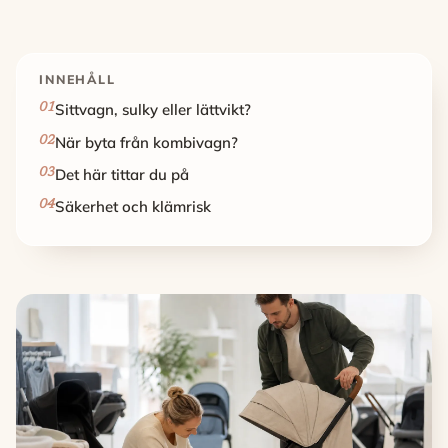
INNEHÅLL
Sittvagn, sulky eller lättvikt?
När byta från kombivagn?
Det här tittar du på
Säkerhet och klämrisk