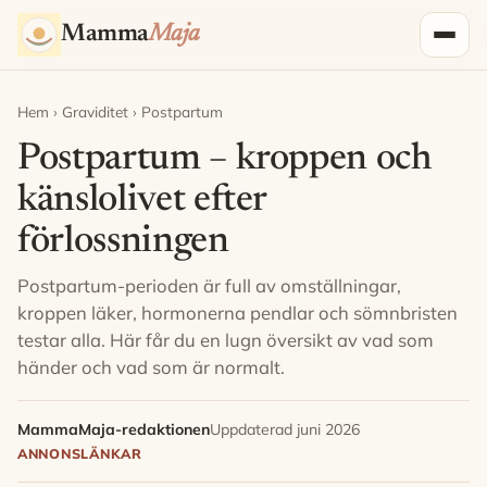
Hoppa till innehåll
Mamma
Maja
Hem
›
Graviditet
› Postpartum
Postpartum – kroppen och
känslolivet efter
förlossningen
Postpartum-perioden är full av omställningar,
kroppen läker, hormonerna pendlar och sömnbristen
testar alla. Här får du en lugn översikt av vad som
händer och vad som är normalt.
MammaMaja-redaktionen
Uppdaterad juni 2026
ANNONSLÄNKAR