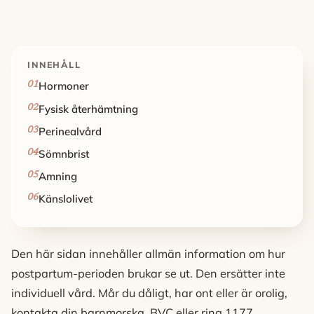
INNEHÅLL
Hormoner
Fysisk återhämtning
Perinealvård
Sömnbrist
Amning
Känslolivet
Den här sidan innehåller allmän information om hur
postpartum-perioden brukar se ut. Den ersätter inte
individuell vård. Mår du dåligt, har ont eller är orolig,
kontakta din barnmorska, BVC eller ring 1177.