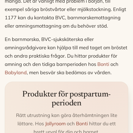
många. Det är vanligt med problem i början, till
exempel såriga bröstvårtor eller mjölkstockning. Enligt
1177 kan du kontakta BVC, barnmorskemottagning
eller amningsmottagning om du behöver stöd.
En barnmorska, BVC-sjuksköterska eller
amningsrådgivare kan hjälpa till med taget om bröstet
och andra praktiska frågor. Du hittar produkter för
amning och den tidiga barnperioden hos
Bonti
och
Babyland
, men besvär ska bedömas av vården.
Produkter för postpartum-
perioden
Rätt utrustning kan göra återhämtningen lite
lättare. Hos
Jollyroom
och
Bonti
hittar du ett
brett urval för dig och barnet.