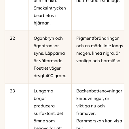
och smaka.
bättre stöd i sidoläge.
Smaksintrycken
bearbetas i
hjärnan.
22
Ögonbryn och
Pigmentförändringar
ögonfransar
och en mörk linje längs
syns. Läpparna
magen, linea nigra, är
är välformade.
vanliga och harmlösa.
Fostret väger
drygt 400 gram.
23
Lungorna
Bäckenbottenövningar,
börjar
knipövningar, är
producera
viktiga nu och
surfaktant, det
framöver.
ämne som
Barnmorskan kan visa
behövs för att
hur.