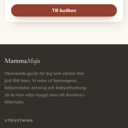
Till butiken
Mamma
Maja
Oberoende guide för dig som väntar eller
just fått barn. Vi reder ut barnvagnar,
bilbarnstolar, amning och babyutrustning –
så du kan välja tryggt utan att drunkna i
alternativ.
UTRUSTNING