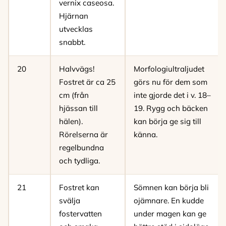
vernix caseosa.
Hjärnan
utvecklas
snabbt.
20
Halvvägs!
Morfologiultraljudet
Fostret är ca 25
görs nu för dem som
cm (från
inte gjorde det i v. 18–
hjässan till
19. Rygg och bäcken
hälen).
kan börja ge sig till
Rörelserna är
känna.
regelbundna
och tydliga.
21
Fostret kan
Sömnen kan börja bli
svälja
ojämnare. En kudde
fostervatten
under magen kan ge