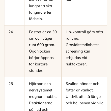
lungorna ska
fungera efter
födseln.
24
Fostret är ca 30
Hb-kontroll görs ofta
cm och väger
runt nu.
runt 600 gram.
Graviditetsdiabetes-
Ögonlocken
screening kan
börjar öppnas
erbjudas vid
för kortare
riskfaktorer.
stunder.
25
Hjärnan och
Svullna händer och
nervsystemet
fötter är vanligt.
mognar snabbt.
Undvik att stå länge
Reaktionerna
och höj benen vid vila.
på ljud och