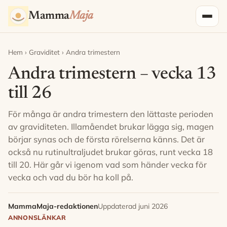
Hoppa till innehåll
Mamma
Maja
Hem
›
Graviditet
› Andra trimestern
Andra trimestern – vecka 13
till 26
För många är andra trimestern den lättaste perioden
av graviditeten. Illamåendet brukar lägga sig, magen
börjar synas och de första rörelserna känns. Det är
också nu rutinultraljudet brukar göras, runt vecka 18
till 20. Här går vi igenom vad som händer vecka för
vecka och vad du bör ha koll på.
MammaMaja-redaktionen
Uppdaterad juni 2026
ANNONSLÄNKAR